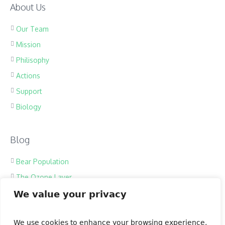
About Us
Our Team
Mission
Philisophy
Actions
Support
Biology
Blog
Bear Population
The Ozone Layer
Spring Melody
We value your privacy
Save Tropic Forests
We use cookies to enhance your browsing experience,
Ecology Team