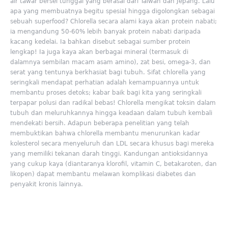
air tawar bersel tunggal yang berasal dari Taiwan dan Jepang. Lalu
apa yang membuatnya begitu spesial hingga digolongkan sebagai
sebuah superfood? Chlorella secara alami kaya akan protein nabati;
ia mengandung 50-60% lebih banyak protein nabati daripada
kacang kedelai. Ia bahkan disebut sebagai sumber protein
lengkap! Ia juga kaya akan berbagai mineral (termasuk di
dalamnya sembilan macam asam amino), zat besi, omega-3, dan
serat yang tentunya berkhasiat bagi tubuh. Sifat chlorella yang
seringkali mendapat perhatian adalah kemampuannya untuk
membantu proses detoks; kabar baik bagi kita yang seringkali
terpapar polusi dan radikal bebas! Chlorella mengikat toksin dalam
tubuh dan meluruhkannya hingga keadaan dalam tubuh kembali
mendekati bersih. Adapun beberapa penelitian yang telah
membuktikan bahwa chlorella membantu menurunkan kadar
kolesterol secara menyeluruh dan LDL secara khusus bagi mereka
yang memiliki tekanan darah tinggi. Kandungan antioksidannya
yang cukup kaya (diantaranya klorofil, vitamin C, betakaroten, dan
likopen) dapat membantu melawan komplikasi diabetes dan
penyakit kronis lainnya.